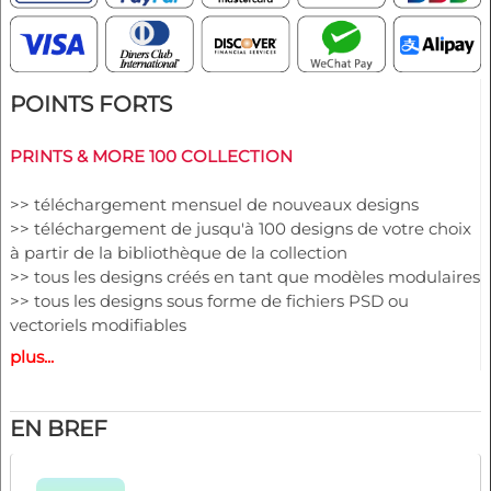
POINTS FORTS
PRINTS & MORE 100 COLLECTION
>> téléchargement mensuel de nouveaux designs
>> téléchargement de jusqu'à 100 designs de votre choix
à partir de la bibliothèque de la collection
>> tous les designs créés en tant que modèles modulaires
>> tous les designs sous forme de fichiers PSD ou
vectoriels modifiables
>> coût par design inférieur à € 10 ! !!
plus...
>> utilisable pour toutes les surfaces et tous les produits
EN BREF