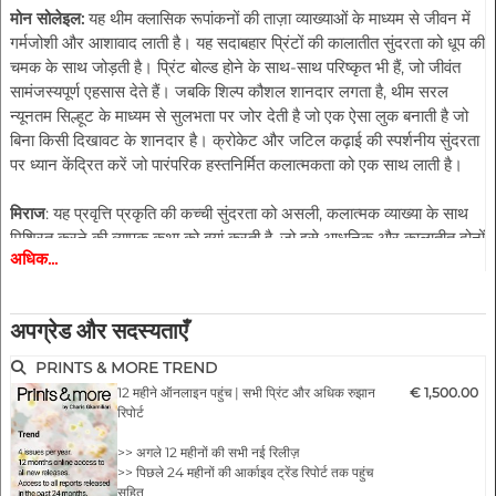
मोन सोलेइल:
यह थीम क्लासिक रूपांकनों की ताज़ा व्याख्याओं के माध्यम से जीवन में
गर्मजोशी और आशावाद लाती है। यह सदाबहार प्रिंटों की कालातीत सुंदरता को धूप की
चमक के साथ जोड़ती है। प्रिंट बोल्ड होने के साथ-साथ परिष्कृत भी हैं, जो जीवंत
सामंजस्यपूर्ण एहसास देते हैं। जबकि शिल्प कौशल शानदार लगता है, थीम सरल
न्यूनतम सिल्हूट के माध्यम से सुलभता पर जोर देती है जो एक ऐसा लुक बनाती है जो
बिना किसी दिखावट के शानदार है। क्रोकेट और जटिल कढ़ाई की स्पर्शनीय सुंदरता
पर ध्यान केंद्रित करें जो पारंपरिक हस्तनिर्मित कलात्मकता को एक साथ लाती है।
मिराज
: यह प्रवृत्ति प्रकृति की कच्ची सुंदरता को असली, कलात्मक व्याख्या के साथ
मिश्रित करने की व्यापक कथा को बयां करती है, जो इसे आधुनिक और कालातीत दोनों
अधिक...
बनाती है। स्वप्निल सौंदर्य जहां प्रकृति से प्रेरित प्रिंट ईथर रूपों में विलीन हो जाते हैं,
जिससे गति और तरलता का भ्रम पैदा होता है। इस थीम की पहचान फीके फूलों और
अमूर्त पशु रूपांकनों का संलयन है, दोनों ही ऑर्किड और समुद्री जीवों में पाए जाने वाले
अपग्रेड और सदस्यताएँ
कार्बनिक पैटर्न से सूक्ष्म रूप से प्रभावित हैं। ऑर्किड की पंखुड़ियों के दाग और धुएँ के
रंग की बनावट के लिए बायोल्यूमिनसेंट चमक, पारभासी, जल रंग जैसे डिज़ाइनों में
PRINTS & MORE TREND
सहज रूप से मिश्रित होती है।
12 महीने ऑनलाइन पहुंच | सभी प्रिंट और अधिक रुझान
€ 1,500.00
रिपोर्ट
हाइलाइट्स:
>> अगले 12 महीनों की सभी नई रिलीज़
- नवीनतम कैटवॉक के अनुसार फैशनेबल।
>> पिछले 24 महीनों की आर्काइव ट्रेंड रिपोर्ट तक पहुंच
- किसी भी उत्पाद के लिए डिज़ाइन
सहित