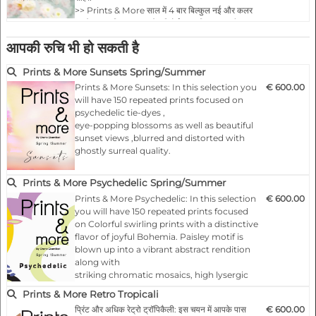
- 300 मॉड्यूलर रिपीट प्रिंट
>> Prints & More साल में 4 बार बिल्कुल नई और कलर
- सभी फ़ाइलें PSD/JPG और या PDF/EPS फ़ाइलों के रूप में
डायरेक्शन सहित व्यापक ट्रेंड रिपोर्ट प्रकाशित करता है
>> प्रत्येक प्रवृत्ति रिपोर्ट में मुफ्त उपयोग के लिए कम से कम
- कॉपीराइट शर्तों के अनुसार उपयोग करने के लिए निःशुल्क
आपकी रुचि भी हो सकती है
150 अलग-अलग संपादन योग्य और मॉड्यूलर डिज़ाइन
शामिल हैं
Prints & More Sunsets Spring/Summer
>> 50 पूर्ण पीडीएफ मुद्दों और या अपनी पसंद की संपादन
योग्य फाइलों को डाउनलो…
Prints & More Sunsets: In this selection you
€ 600.00
will have 150 repeated prints focused on
psychedelic tie-dyes ,
eye-popping blossoms as well as beautiful
sunset views ,blurred and distorted with
ghostly surreal quality.
Easy and extravagant at the same time,
Prints & More Psychedelic Spring/Summer
florals and foliage silhouettes in large scale
Prints & More Psychedelic: In this selection
€ 600.00
and acidic colors.
you will have 150 repeated prints focused
on Colorful swirling prints with a distinctive
Highlights:
flavor of joyful Bohemia. Paisley motif is
- Fashionable according to the latest
blown up into a vibrant abstract rendition
catwalks.
along with
- Designs for any product and surface
striking chromatic mosaics, high lysergic
- 150 modular repe…
gradation compositions and hypnotic
Prints & More Retro Tropicali
fantasies.
प्रिंट और अधिक रेट्रो ट्रॉपिकैली: इस चयन में आपके पास
€ 600.00