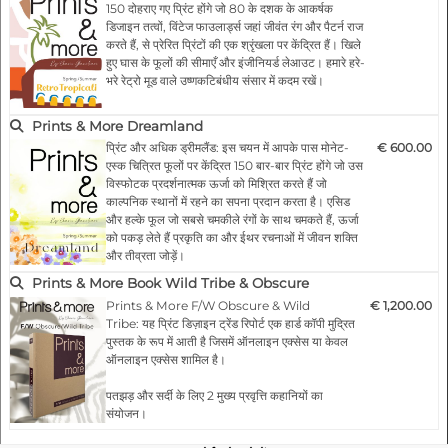
150 दोहराए गए प्रिंट होंगे जो 80 के दशक के आकर्षक
Highlights:
डिजाइन तत्वों, विंटेज फाउलार्ड्स जहां जीवंत रंग और पैटर्न राज
- Fashionable according to the latest
करते हैं, से प्रेरित प्रिंटों की एक श्रृंखला पर केंद्रित हैं। खिले
catwalks.
हुए घास के फूलों की सीमाएँ और इंजीनियर्ड लेआउट। हमारे हरे-
- Designs for any product and surface
भरे रेट्रो मूड वाले उष्णकटिबंधीय संसार में कदम रखें।
- 150 modular repeat prints
- All files as …
Prints & More Dreamland
मुख्य विशेषताएं:
प्रिंट और अधिक ड्रीमलैंड: इस चयन में आपके पास मोनेट-
€ 600.00
एस्क चित्रित फूलों पर केंद्रित 150 बार-बार प्रिंट होंगे जो उस
- नवीनतम कैटवॉक के अनुसार फैशनेबल
विस्फोटक प्रदर्शनात्मक ऊर्जा को मिश्रित करते हैं जो
- किसी भी उत्पाद और सतह के लिए डिज़ाइन
काल्पनिक स्थानों में रहने का सपना प्रदान करता है। एसिड
- 150 मॉड्यूलर रिपीट प्रिंट
और हल्के फूल जो सबसे चमकीले रंगों के साथ चमकते हैं, ऊर्जा
…
को पकड़ लेते हैं प्रकृति का और ईथर रचनाओं में जीवन शक्ति
और तीव्रता जोड़ें।
Prints & More Book Wild Tribe & Obscure
मुख्य विशेषताएं:
Prints & More F/W Obscure & Wild
€ 1,200.00
- नवीनतम कैटवॉक के अनुसार फैशनेबल।
Tribe: यह प्रिंट डिज़ाइन ट्रेंड रिपोर्ट एक हार्ड कॉपी मुद्रित
- किसी भी उत्पाद और सतह के लिए डिज़ाइन
पुस्तक के रूप में आती है जिसमें ऑनलाइन एक्सेस या केवल
- 150 मॉड्यूलर प्रिंट
ऑनलाइन एक्सेस शामिल है।
- सभी फ़ाइले…
पतझड़ और सर्दी के लिए 2 मुख्य प्रवृत्ति कहानियों का
संयोजन।