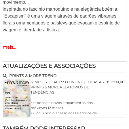
movimento.
Inspirada no fascínio marroquino e na elegância boémia,
"Escapism" é uma viagem através de padrões vibrantes,
florais ornamentados e paisleys que evocam o espírito de
viagem e liberdade artística.
Destaques:
mais...
- Na moda, de acordo com as últimas passerelles
- 2 histórias de direcções de cor
ATUALIZAÇÕES E ASSOCIAÇÕES
- Desenhos para qualquer produto
- 150 estampas modulares repetidas
PRINTS & MORE TREND
- Todos os ficheiros em pdf/eps e jpg/psd
12 MESES DE ACESSO ONLINE | TODAS AS
€ 1.500,00
- Utilização livre de acordo com os termos dos direitos de
PRINTS & MORE RELATÓRIOS DE
TENDÊNCIAS
autor
>> todos os novos lançamentos dos
próximos 12 meses
>> incluindo o acesso aos relatórios de
tendências do arquivo dos últimos 24
meses
TAMBÉM PODE INTERESSAR
>> imprime e mais publica um relatório de