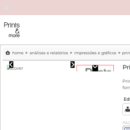
home
análises e relatórios
impressões e gráficos
pri
Pr
Pri
for
Edi
PA