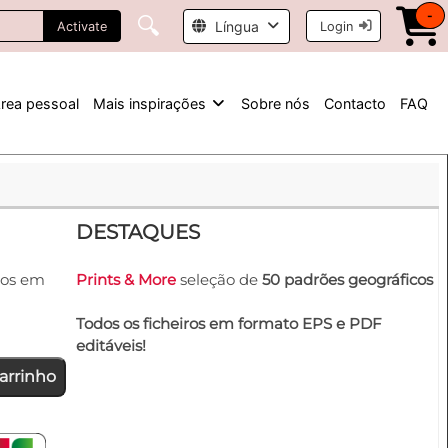
-
🔍
Língua
Activate
Login
rea pessoal
Mais inspirações
Sobre nós
Contacto
FAQ
DESTAQUES
ros em
Prints & More
seleção de
50 padrões geográficos
Todos os ficheiros em formato EPS e PDF
editáveis!
arrinho