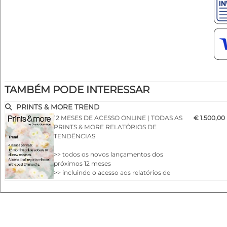
TAMBÉM PODE INTERESSAR
PRINTS & MORE TREND
12 MESES DE ACESSO ONLINE | TODAS AS
€ 1.500,00
PRINTS & MORE RELATÓRIOS DE
TENDÊNCIAS
>> todos os novos lançamentos dos
próximos 12 meses
>> incluindo o acesso aos relatórios de
tendências do arquivo dos últimos 24
meses
>> imprime e mais publica um relatório de
tendências totalmente novo e abrangente
incluindo a tendência das cores 4 vezes por