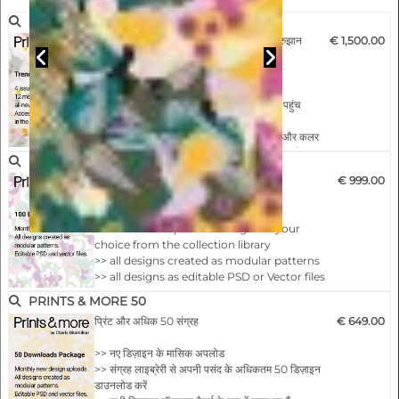
PRINTS & MORE TREND
12 महीने ऑनलाइन पहुंच | सभी प्रिंट और अधिक रुझान
€ 1,500.00
रिपोर्ट
>> अगले 12 महीनों की सभी नई रिलीज़
>> पिछले 24 महीनों की आर्काइव ट्रेंड रिपोर्ट तक पहुंच
सहित
>> Prints & More साल में 4 बार बिल्कुल नई और कलर
डायरेक्शन सहित व्यापक ट्रेंड रिपोर्ट प्रकाशित करता है
PRINTS & MORE 100
>> प्रत्येक प्रवृत्ति रिपोर्ट में मुफ्त उपयोग के लिए कम से कम
PRINTS & MORE 100 COLLECTION
€ 999.00
150 अलग-अलग संपादन योग्य और मॉड्यूलर डिज़ाइन
शामिल हैं
>> monthly new designs uploads
>> 50 पूर्ण पीडीएफ मुद्दों और या अपनी पसंद की संपादन
>> download up to 100 designs of your
योग्य फाइलों को डाउनलो…
choice from the collection library
>> all designs created as modular patterns
>> all designs as editable PSD or Vector files
>> cost per design less then € 10 !!!
PRINTS & MORE 50
>> usable for any surface and products
प्रिंट और अधिक 50 संग्रह
€ 649.00
>> नए डिज़ाइन के मासिक अपलोड
>> संग्रह लाइब्रेरी से अपनी पसंद के अधिकतम 50 डिज़ाइन
डाउनलोड करें