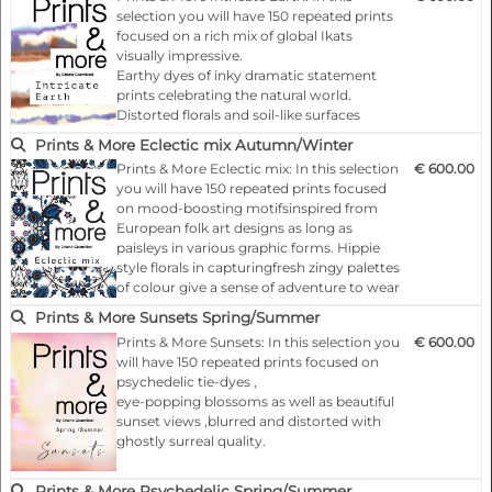
Highlights:
selection you will have 150 repeated prints
- Fashionable according to the latest
focused on a rich mix of global Ikats
runways
visually impressive.
- 150 modular repeat prints
Earthy dyes of inky dramatic statement
- Files as PSD/JPG files and vector designs
prints celebrating the natural world.
supplied as EPS/PDF files
Distorted florals and soil-like surfaces
…
complete the mystique aesthetic of this
Prints & More Eclectic mix Autumn/Winter
story.
Prints & More Eclectic mix: In this selection
€ 600.00
you will have 150 repeated prints focused
Highlights:
on mood-boosting motifsinspired from
- Fashionable according to the latest
European folk art designs as long as
catwalks.
paisleys in various graphic forms. Hippie
- Designs for any product and surface
style florals in capturingfresh zingy palettes
- 150 modular repeat prints
of colour give a sense of adventure to wear
- All files as PSD/JPG and or PDF/EPS f…
whimsical prints.
Prints & More Sunsets Spring/Summer
Prints & More Sunsets: In this selection you
€ 600.00
Highlights:
will have 150 repeated prints focused on
- Fashionable according to the latest
psychedelic tie-dyes ,
catwalks.
eye-popping blossoms as well as beautiful
- Designs for any product and surface
sunset views ,blurred and distorted with
- 150 modular repeat prints
ghostly surreal quality.
- All files as PSD/JPG and or PDF/EPS…
Easy and extravagant at the same time,
Prints & More Psychedelic Spring/Summer