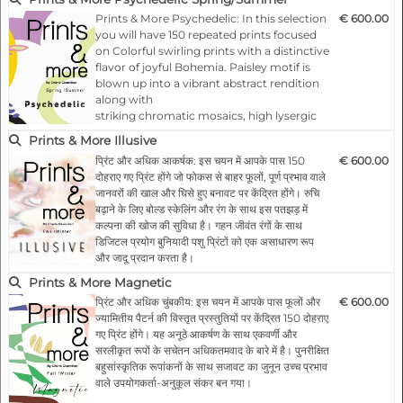
florals and foliage silhouettes in large scale
Prints & More Psychedelic: In this selection
€ 600.00
and acidic colors.
you will have 150 repeated prints focused
on Colorful swirling prints with a distinctive
Highlights:
flavor of joyful Bohemia. Paisley motif is
- Fashionable according to the latest
blown up into a vibrant abstract rendition
catwalks.
along with
- Designs for any product and surface
striking chromatic mosaics, high lysergic
- 150 modular repe…
gradation compositions and hypnotic
Prints & More Illusive
fantasies.
प्रिंट और अधिक आकर्षक: इस चयन में आपके पास 150
€ 600.00
दोहराए गए प्रिंट होंगे जो फोकस से बाहर फूलों, पूर्ण प्रभाव वाले
Highlights:
जानवरों की खाल और घिसे हुए बनावट पर केंद्रित होंगे। रुचि
- Fashionable according to the latest
बढ़ाने के लिए बोल्ड स्केलिंग और रंग के साथ इस पतझड़ में
catwalks.
कल्पना की खोज की सुविधा है। गहन जीवंत रंगों के साथ
- Designs for any product and surface
डिजिटल प्रयोग बुनियादी पशु प्रिंटों को एक असाधारण रूप
- 150 modular repeat prints
और जादू प्रदान करता है।
- All files as …
Prints & More Magnetic
मुख्य विशेषताएं:
प्रिंट और अधिक चुंबकीय: इस चयन में आपके पास फूलों और
€ 600.00
ज्यामितीय पैटर्न की विस्तृत प्रस्तुतियों पर केंद्रित 150 दोहराए
- नवीनतम कैटवॉक के अनुसार फैशनेबल।
गए प्रिंट होंगे। यह अनूठे आकर्षण के साथ एकवर्णी और
- किसी भी उत्पाद और सतह के लिए डिज़ाइन
सरलीकृत रूपों के सचेतन अधिकतमवाद के बारे में है। पुनरीक्षित
- 150 मॉड्यूलर रिपीट प्रिंट
बहुसांस्कृतिक रूपांकनों के साथ सजावट का जुनून उच्च प्रभाव
…
वाले उपयोगकर्ता-अनुकूल संकर बन गया।