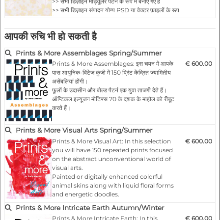
>> सभी डिज़ाइन मॉड्यूलर पैटर्न के रूप में बनाए गए हैं
>> सभी डिज़ाइन संपादन योग्य PSD या वेक्टर फ़ाइलों के रूप
में
>> प्रति डिज़ाइन लागत €13 से कम!!!
आपकी रुचि भी हो सकती है
>> सभी सतहों और उत्पादों के लिए उपयोग किया जा सकता है…
Prints & More Assemblages Spring/Summer
Prints & More Assemblages: इस चयन में आपके
€ 600.00
पास आधुनिक-विंटेज कुंजी में 150 प्रिंट केंद्रित ज्यामितीय
असेंबलियां होंगी।
फूलों के उदासीन और बोल्ड पैटर्न एक युवा ताजगी देते हैं।
ऑप्टिकल इल्यूजन मोटिफ्स 70 के दशक के माहौल को रीबूट
करते हैं।
Prints & More Visual Arts Spring/Summer
मुख्य विशेषताएं:
Prints & More Visual Art: In this selection
€ 600.00
- नवीनतम रनवे के अनुसार फैशनेबल
you will have 150 repeated prints focused
- 150 मॉड्यूलर रिपीट और संपादन योग्य प्रिंट
on the abstract unconventional world of
- सभी फ़ाइलें ईपीएस/पीडीएफ वेक्टर प्रारूप के रूप में
visual arts.
- कॉपीराइट शर्तों के अनुसार उपयोग करने के लिए निःशुल्क
Painted or digitally enhanced colorful
- किसी भी उत्पाद के लिए ड…
animal skins along with liquid floral forms
and energetic doodles.
This trend gets stronger every year.
Prints & More Intricate Earth Autumn/Winter
Prints & More Intricate Earth: In this
€ 600.00