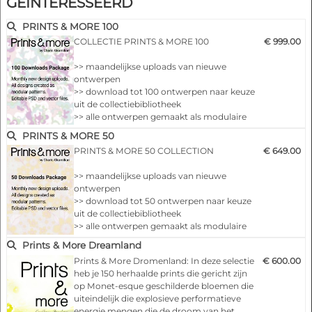
GEÏNTERESSEERD
individueel bewerkbare en modulaire
ontwerpen voor vrij gebruik
PRINTS & MORE 100
>> download tot 50 volledige PDF u…
COLLECTIE PRINTS & MORE 100
€ 999.00
>> maandelijkse uploads van nieuwe
ontwerpen
>> download tot 100 ontwerpen naar keuze
uit de collectiebibliotheek
>> alle ontwerpen gemaakt als modulaire
patronen
PRINTS & MORE 50
>> alle ontwerpen als bewerkbare PSD- of
PRINTS & MORE 50 COLLECTION
€ 649.00
vectorbestanden
>> kosten per ontwerp minder dan € 10 !!!
>> maandelijkse uploads van nieuwe
>> bruikbaar voor alle oppervlakken en
ontwerpen
producten
>> download tot 50 ontwerpen naar keuze
uit de collectiebibliotheek
>> alle ontwerpen gemaakt als modulaire
patronen
Prints & More Dreamland
>> alle ontwerpen als bewerkbare PSD- of
Prints & More Dromenland: In deze selectie
€ 600.00
vectorbestanden
heb je 150 herhaalde prints die gericht zijn
>> kosten per ontwerp minder dan € 13 !!!
op Monet-esque geschilderde bloemen die
>> bruikbaar voor alle oppervlakken en
uiteindelijk die explosieve performatieve
producten
energie mengen die de droom van het