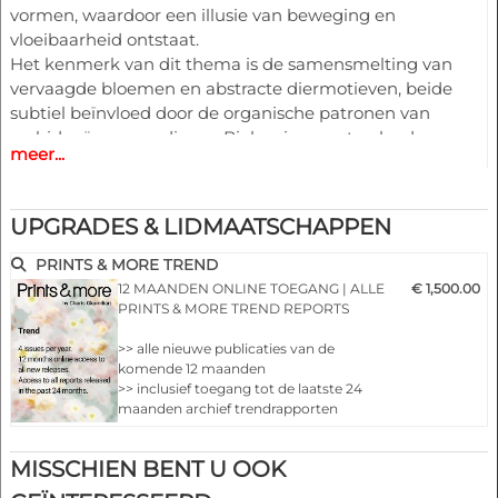
vormen, waardoor een illusie van beweging en
vloeibaarheid ontstaat.
Het kenmerk van dit thema is de samensmelting van
vervaagde bloemen en abstracte diermotieven, beide
subtiel beïnvloed door de organische patronen van
orchideeën en zeedieren. Bioluminescente gloed voor
meer...
vlekken en rokerige texturen van orchideeënblaadjes, die
naadloos overgaan in doorschijnende, aquarelachtige
ontwerpen.
UPGRADES & LIDMAATSCHAPPEN
Highlights:
PRINTS & MORE TREND
- Modieus volgens de laatste catwalks.
12 MAANDEN ONLINE TOEGANG | ALLE
€ 1,500.00
- Ontwerpen voor elk product
PRINTS & MORE TREND REPORTS
- 150 modulaire herhalingsprints
>> alle nieuwe publicaties van de
- Alle bestanden alsPDF/EPS-bestanden en ofPSD/JPG
komende 12 maanden
- Vrij te gebruiken in overeenstemming met de
>> inclusief toegang tot de laatste 24
auteursrechtelijke voorwaarden
maanden archief trendrapporten
>> Prints & More publiceert 4 keer per jaar
gloednieuwe en uitgebreide
MISSCHIEN BENT U OOK
trendrapporten inclusief kleurentrends
>> elk trendrapport bevat minstens 150